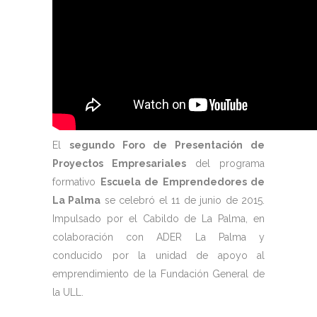
El
segundo Foro de Presentación de
Proyectos Empresariales
del programa
formativo
Escuela de Emprendedores de
La Palma
se celebró el 11 de junio de 2015.
Impulsado por el Cabildo de La Palma, en
colaboración con ADER La Palma y
conducido por la unidad de apoyo al
emprendimiento de la Fundación General de
la ULL.