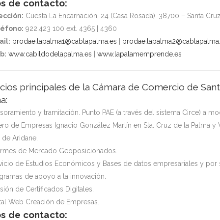
s de contacto:
ección:
Cuesta La Encarnación, 24 (Casa Rosada). 38700 – Santa Cruz
éfono:
922.423 100 ext. 4365 | 4360
il:
prodae.lapalma1@cablapalma.es
|
prodae.lapalma2@cablapalma
b:
www.cabildodelapalma.es
|
www.lapalamemprende.es
icios principales de la Cámara de Comercio de San
a:
soramiento y tramitación. Punto PAE (a través del sistema Circe) a mo
ero de Empresas Ignacio González Martín en Sta. Cruz de la Palma y 
 de Aridane.
ormes de Mercado Geoposicionados.
vicio de Estudios Económicos y Bases de datos empresariales y por s
gramas de apoyo a la innovación.
sión de Certificados Digitales.
tal Web Creación de Empresas.
s de contacto: