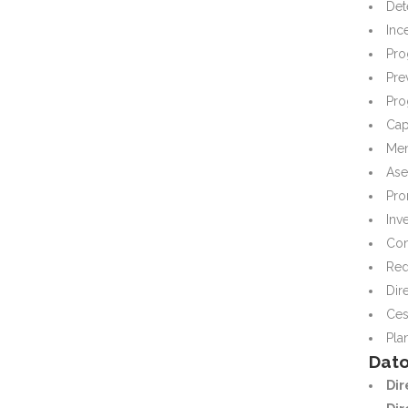
Det
Inc
Pro
Pre
Pro
Cap
Men
Ase
Pro
Inv
Con
Red
Dir
Ces
Pla
Dato
Dir