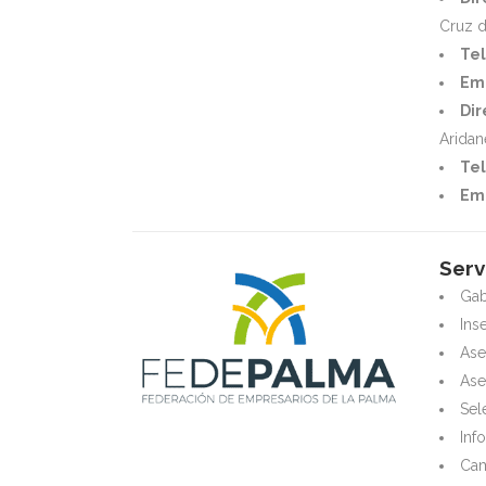
Cruz d
Te
Ema
Dir
Aridan
Tel
Ema
Serv
Gab
Ins
Ase
Ase
Sel
Inf
Cam