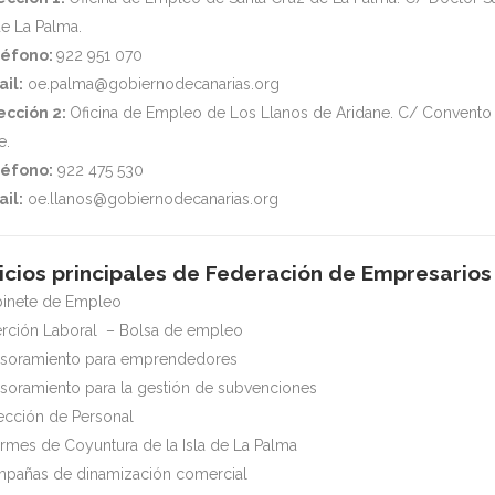
e La Palma.
léfono:
922 951 070
il:
oe.palma@gobiernodecanarias.org
ección 2:
Oficina de Empleo de Los Llanos de Aridane. C/ Convento 
e.
éfono:
922 475 530
il:
oe.llanos@gobiernodecanarias.org
icios principales de Federación de Empresario
inete de Empleo
erción Laboral – Bolsa de empleo
soramiento para emprendedores
soramiento para la gestión de subvenciones
ección de Personal
ormes de Coyuntura de la Isla de La Palma
pañas de dinamización comercial