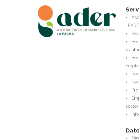
Serv
Aco
LEADE
Esc
For
y aut
For
Emple
For
For
Pro
Emp
sector
Inf
Dato
Dir