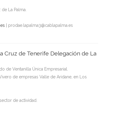
 de La Palma.
.es
| prodae.lapalma3@cablapalma.es
ta Cruz de Tenerife Delegación de La
do de Ventanilla Única Empresarial.
Vivero de empresas Valle de Aridane, en Los
ector de actividad.