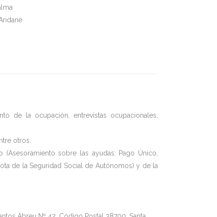
alma
Aridane
to de la ocupación, entrevistas ocupacionales,
tre otros.
o (Asesoramiento sobre las ayudas: Pago Único,
ota de la Seguridad Social de Autónomos) y de la
antos Abreu Nº 42, Código Postal 38700. Santa