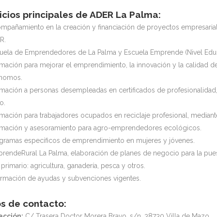
icios principales de ADER La Palma:
mpañamiento en la creación y financiación de proyectos empresarial
R.
uela de Emprendedores de La Palma y Escuela Emprende (Nivel Edu
mación para mejorar el emprendimiento, la innovación y la calidad de
ónomos.
mación a personas desempleadas en certificados de profesionalidad,
o.
mación para trabajadores ocupados en reciclaje profesional, median
mación y asesoramiento para agro-emprendedores ecológicos.
gramas específicos de emprendimiento en mujeres y jóvenes.
rendeRural La Palma, elaboración de planes de negocio para la puest
 primario: agricultura, ganadería, pesca y otros.
ormación de ayudas y subvenciones vigentes.
s de contacto:
ección:
C/ Trasera Doctor Morera Bravo, s/n. 38730 Villa de Mazo