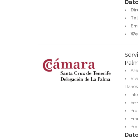
Dato
Dir
Tel
Ema
We
Serv
Palm
Ase
Viv
Llanos
Inf
Ser
Pro
Emi
Por
Dato