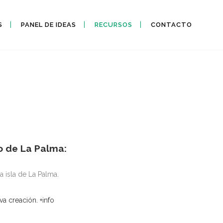
S
PANEL DE IDEAS
RECURSOS
CONTACTO
o de La Palma:
 isla de La Palma.
 creación. +info