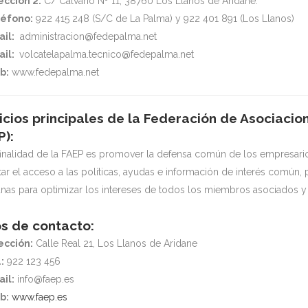
ección 2:
C/ Calvario Nº 11, 38760 Los Llanos de Aridane.
éfono:
922 415 248 (S/C de La Palma) y 922 401 891 (Los Llanos)
il:
administracion@fedepalma.net
il:
volcatelapalma.tecnico@fedepalma.net
b:
www.fedepalma.net
icios principales de la Federación de Asociaci
P):
finalidad de la FAEP es promover la defensa común de los empresari
litar el acceso a las políticas, ayudas e información de interés com
nas para optimizar los intereses de todos los miembros asociados y 
s de contacto:
ección:
Calle Real 21, Los Llanos de Aridane
:
922 123 456
il:
info@faep.es
b:
www.faep.es