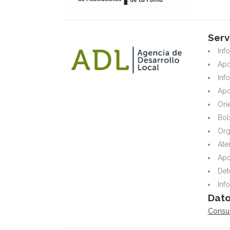
Serv
Inf
Apo
Inf
Apo
Ori
Bol
Org
Ate
Apo
Det
Inf
Dato
Consul