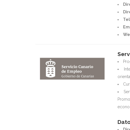
Dir
Dir
Tel
Em
We
Serv
Pro
In
orienta
Cur
Ser
Promoc
econom
Dato
Dir