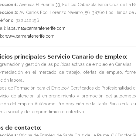
ección 1:
Avenida El Puente 33, Edificio Cabezola Santa Cruz de La P
ección 2:
Av. Carlos Fco. Lorenzo Navarro, 56. 38760 Los Llanos de 
éfono:
922 412 196
ail
:
lapalma@camaratenerife.com
b:
www.camaratenerife.com
icios principales Servicio Canario de Empleo:
gramación y gestión de las políticas activas de empleo en Canarias.
termediación en el mercado de trabajo, ofertas de empleo, fomen
ción laboral.
sos de Formación para el Empleo/ Certificados de Profesionalidad en
vicio de atención al emprendimiento y promoción del autoemple
ión del Empleo Autónomo, Prolongación de la Tarifa Plana en la cu
ía social y del emprendimiento colectivo.
s de contacto:
ección 1:
Oficina de Empleo de Santa Cruz de La Palma. C/ Doctor S