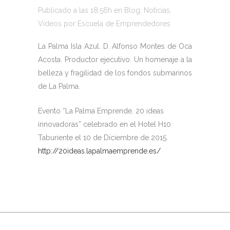
Publicado a las 18:56h
en
Blog
,
Noticias
,
Videos
por
Escuela de Emprendedores
La Palma Isla Azul. D. Alfonso Montes de Oca
Acosta. Productor ejecutivo. Un homenaje a la
belleza y fragilidad de los fondos submarinos
de La Palma.
Evento “La Palma Emprende. 20 ideas
innovadoras” celebrado en el Hotel H10
Taburiente el 10 de Diciembre de 2015.
http://20ideas.lapalmaemprende.es/