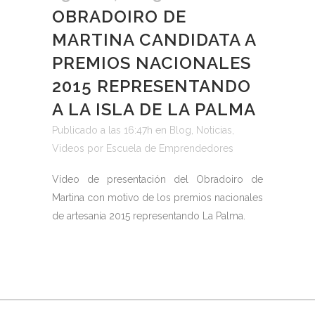
OBRADOIRO DE
MARTINA CANDIDATA A
PREMIOS NACIONALES
2015 REPRESENTANDO
A LA ISLA DE LA PALMA
Publicado a las 16:47h
en
Blog
,
Noticias
,
Videos
por
Escuela de Emprendedores
Vídeo de presentación del Obradoiro de
Martina con motivo de los premios nacionales
de artesanía 2015 representando La Palma.