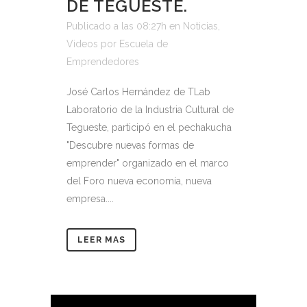
DE TEGUESTE.
Publicado a las 08:27h
en
Noticias
,
Videos
por
Escuela de
Emprendedores
José Carlos Hernández de TLab
Laboratorio de la Industria Cultural de
Tegueste, participó en el pechakucha
"Descubre nuevas formas de
emprender" organizado en el marco
del Foro nueva economía, nueva
empresa....
LEER MAS