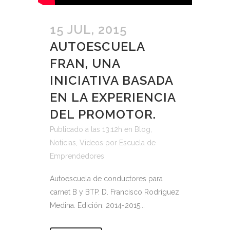
15 JUL, 2015
AUTOESCUELA
FRAN, UNA
INICIATIVA BASADA
EN LA EXPERIENCIA
DEL PROMOTOR.
Publicado a las 13:12h
en
Blog
,
Noticias
,
Videos
por
Escuela de
Emprendedores
Autoescuela de conductores para
carnet B y BTP. D. Francisco Rodríguez
Medina. Edición: 2014-2015...