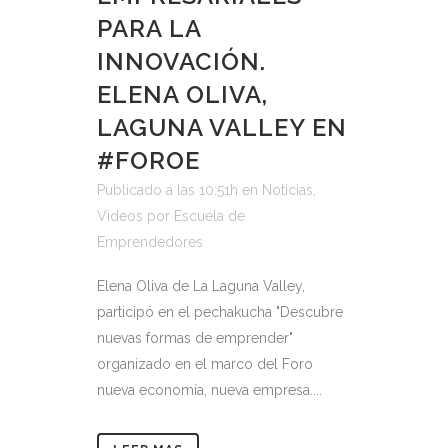
PARA LA
INNOVACIÓN.
ELENA OLIVA,
LAGUNA VALLEY EN
#FOROE
Publicado a las 10:51h
en
Noticias
,
Videos
por
Escuela de
Emprendedores
Elena Oliva de La Laguna Valley,
participó en el pechakucha "Descubre
nuevas formas de emprender"
organizado en el marco del Foro
nueva economía, nueva empresa....