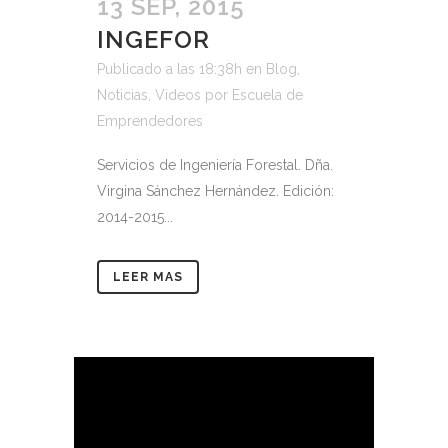
13 SEP, 2015
INGEFOR
Publicado a las 18:38h
en
Blog
,
Noticias
,
Videos
por
Escuela de
Emprendedores
Servicios de Ingeniería Forestal. Dña.
Virgina Sánchez Hernández. Edición:
2014-2015...
LEER MAS