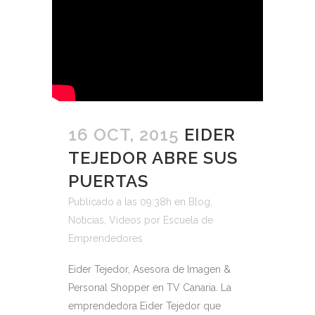
16 OCT, 2015
EIDER
TEJEDOR ABRE SUS
PUERTAS
Publicado a las 09:38h
en
Blog
,
Noticias
,
Videos
por
Escuela de
Emprendedores
Eider Tejedor, Asesora de Imagen &
Personal Shopper en TV Canaria. La
emprendedora Eider Tejedor que