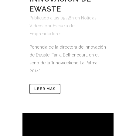
EWASTE
Publicado a las 09:58h
en
Noticias
,
Videos
por
Escuela de
Emprendedores
Ponencia de la directora de Innovación
de Ewaste, Tania Bethencourt, en el
seno de la 'Innoweekend La Palma
2014'...
LEER MAS