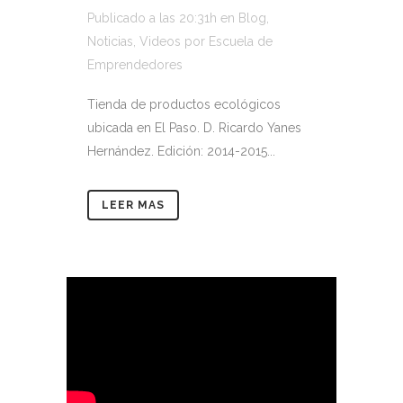
Publicado a las 20:31h
en
Blog
,
Noticias
,
Videos
por
Escuela de
Emprendedores
Tienda de productos ecológicos
ubicada en El Paso. D. Ricardo Yanes
Hernández. Edición: 2014-2015...
LEER MAS