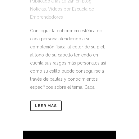
Publicado a las 10:25h
en
Blog
,
Noticias
,
Videos
por
Escuela de
Emprendedores
Conseguir la coherencia estética de
cada persona atendiendo a su
complexión física, al color de su piel,
al tono de su cabello teniendo en
cuenta sus rasgos más personales así
como su estilo puede conseguirse a
través de pautas y conocimientos
específicos sobre el tema. Cada...
LEER MAS