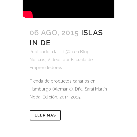
06 AGO, 2015
ISLAS
IN DE
Publicado a las 11:50h
en
Blog
,
Noticias
,
Videos
por
Escuela de
Emprendedores
Tienda de productos canarios en
Hamburgo (Alemania). Dña. Sarai Martín
Noda. Edición: 2014-2015...
LEER MAS